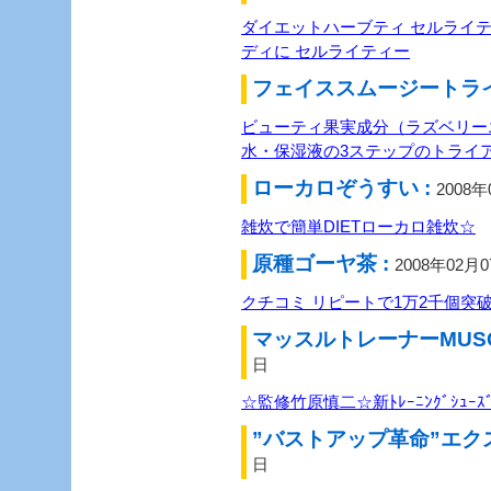
ダイエットハーブティ セルライ
ディに セルライティー
フェイススムージートライ
ビューティ果実成分（ラズベリー
水・保湿液の3ステップのトライア
ローカロぞうすい :
2008年
雑炊で簡単DIETローカロ雑炊☆
原種ゴーヤ茶 :
2008年02月
クチコミ リピートで1万2千個突
マッスルトレーナーMUSCLE
日
☆監修竹原慎二☆新ﾄﾚｰﾆﾝｸﾞｼｭｰｽﾞ♪ 
”バストアップ革命”エク
日