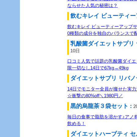
ならせた人気の秘密は？
飲むキレイ ビューティー
飲むキレイ ビューティーアップ
0種類の成分を独自のバランスで
乳酸菌ダイエットサプリ 
10日
口コミ人気で話題の乳酸菌ダイエ
限一切なし14日で67kg→49kg
ダイエットサプリ リバノー
14日でモニター全員が痩せた実
☆衝撃の80%off＼1980円／
黒的烏龍茶３袋セット :
2
毎日の食事で脂肪を溶かす♪アノ
飲める！
ダイエットハーブティ セ