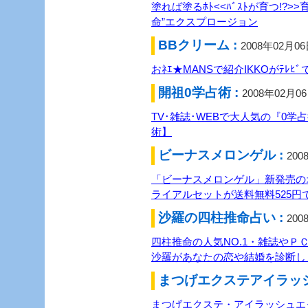
塗れば塗るﾎﾄ<<ﾊﾞｽﾄが育つ!?>>
命”エクスプロージョン
BBクリーム :
2008年02月0
おﾈｴ★MANSで紹介IKKOがﾃﾚﾋ
開祖0学占術 :
2008年02月0
TV･雑誌･WEBで大人気の『0学占
術】
ビーナスメロンゲル :
200
「ビーナスメロンゲル」新発売の
ライアルセットが送料無料525円
沙羅の四柱推命占い :
200
四柱推命の人気NO.1・雑誌やＰ
沙羅があなたの恋や結婚を診断し
まつげエクステアイラッシ
まつげエクステ・アイラッシュエ