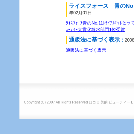
ライスフォース 青のNo.
年02月01日
ﾗｲｽﾌｫｰｽ青のNo.11ﾄﾗｲｱﾙｷｯﾄとっ
ｭｰﾃｨｰ大賞化粧水部門1位受賞
通販法に基づく表示 :
200
通販法に基づく表示
Copyright (C) 2007 All Rights Reserved
口コミ 美的 ビューティー 