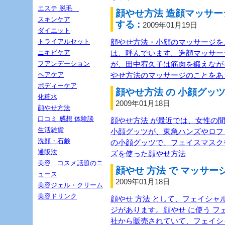
エステ 脱毛
顔やせ方法 造顔マッサー
スキンケア
する :
2009年01月19日
ダイエット
トライアルセット
顔やせ方法・小顔のマッサージを
ニキビケア
は、呼んでいます。造顔マッサー
フアンデーション
が、田中宥久子は筋肉を鍛えなが
ヘアケア
やせ方法のマッサージのことをあ
ボディーケア
顔やせ方法 の 小顔グッツ 
化粧水
2009年01月18日
顔やせ方法
口コミ 感想 体験談
顔やせ方法 が最近では、女性の
生活雑貨
小顔グッツが、東急ハンズやロフ
洗顔・石鹸
の小顔グッツで、フェイスマスク
通販法
ズを使った顔やせ方法
美容 コスメ話題のニ
顔やせ 方法 で マッサージ
ュース
2009年01月18日
美容ジェル・クリーム
美容ドリンク
顔やせ 方法 として、フェイシ
ジがあります。顔やせ に使う 
社から販売されていて、フェイシ