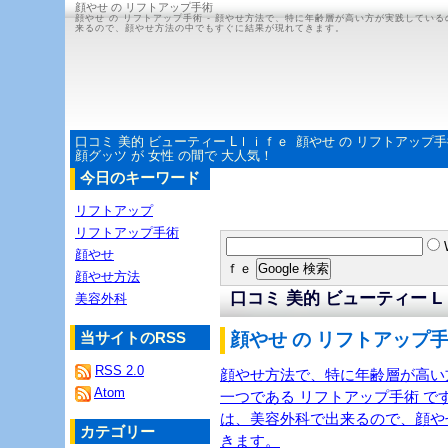
顔やせ の リフトアップ手術
顔やせ の リフトアップ手術 - 顔やせ方法で、特に年齢層が高い方が実践してい
来るので、顔やせ方法の中でもすぐに結果が現れてきます。
口コミ 美的 ビューティー Lｌｉｆｅ
顔やせ の リフトアップ
顔グッツ が 女性 の間で 大人気！
今日のキーワード
リフトアップ
リフトアップ手術
顔やせ
ｆｅ
顔やせ方法
口コミ 美的 ビューティー 
美容外科
当サイトのRSS
顔やせ の リフトアップ手
RSS 2.0
顔やせ方法で、特に年齢層が高い
Atom
一つである リフトアップ手術 
は、美容外科で出来るので、顔や
カテゴリー
きます。