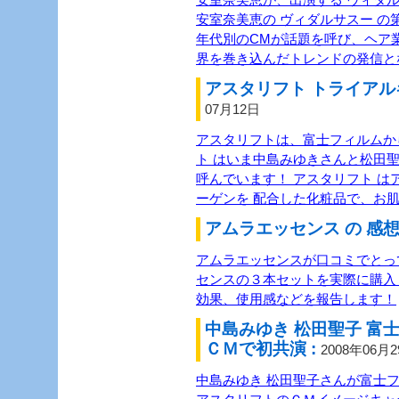
安室奈美恵の ヴィダルサスー の
年代別のCMが話題を呼び、ヘア
界を巻き込んだトレンドの発信と
アスタリフト トライアル
07月12日
アスタリフトは、富士フィルムか
ト はいま中島みゆきさんと松田
呼んでいます！ アスタリフト 
ーゲンを 配合した化粧品で、お
アムラエッセンス の 感想
アムラエッセンスが口コミでとっ
センスの３本セットを実際に購入
効果、使用感などを報告します！
中島みゆき 松田聖子 富
ＣＭで初共演 :
2008年06月
中島みゆき 松田聖子さんが富士