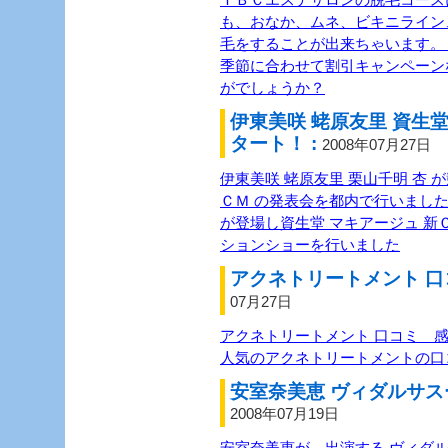
も、おなか、ムネ、ビキニライン
毛をすることが出来ちゃいます。
季節に合わせて割引キャンペーン
がでしょうか？
伊東美咲 蛯原友里 資生堂
タート！ :
2008年07月27日
伊東美咲 蛯原友里 栗山千明 杏 が
ＣＭ の発表会を都内で行いました
が登場し資生堂 マキアージュ 
ションショーを行いました
アクネトリートメント 口
07月27日
アクネトリートメント 口コミ 感
人気のアクネトリートメントの口
安室奈美恵 ヴィダルサスー
2008年07月19日
安室奈美恵が、出演する ヴィダル